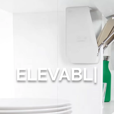
ELE
|