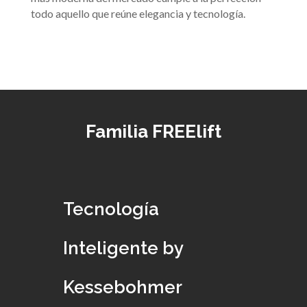
todo aquello que reúne elegancia y tecnología.
F
amilia FREElift
Tecnología
Inteligente by
Kessebohmer